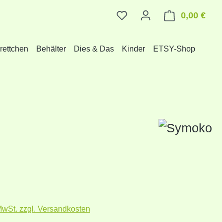
0,00 €
Ware
rettchen
Behälter
Dies & Das
Kinder
ETSY-Shop
r Preis:
 MwSt. zzgl. Versandkosten