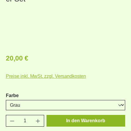
Regulärer Preis:
20,00 €
Preise inkl. MwSt. zzgl. Versandkosten
auswählen
Farbe
Produkt Anzahl: Gib den gewünschten Wert e
In den Warenkorb