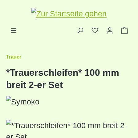
Zum Hauptinhalt springen
Ware
Trauer
*Trauerschleifen* 100 mm
breit 2-er Set
Bildergalerie überspringen