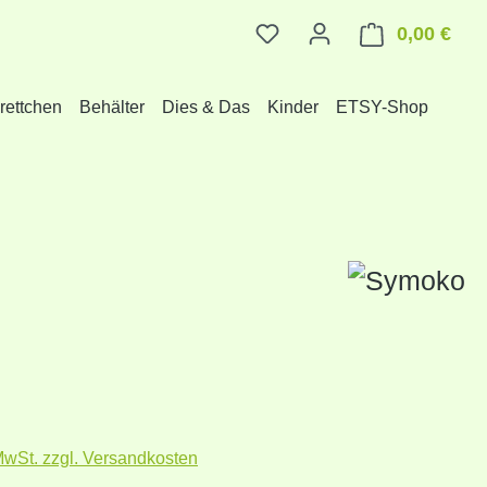
0,00 €
Ware
rettchen
Behälter
Dies & Das
Kinder
ETSY-Shop
r Preis:
 MwSt. zzgl. Versandkosten