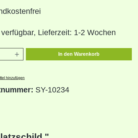
dkostenfrei
 verfügbar, Lieferzeit: 1-2 Wochen
Anzahl: Gib den gewünschten Wert ein oder
In den Warenkorb
tel hinzufügen
tnummer:
SY-10234
atzschild "