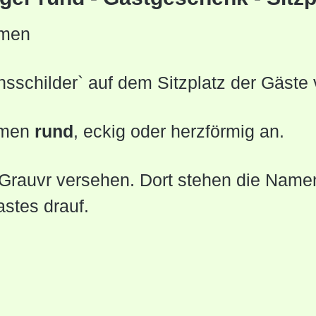
amen
sschilder` auf dem Sitzplatz der Gäst
ormen
rund
, eckig oder herzförmig an.
t Grauvr versehen. Dort stehen die Name
stes drauf.