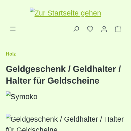
Zum Hauptinhalt springen
Ware
Holz
Geldgeschenk / Geldhalter /
Halter für Geldscheine
Bildergalerie überspringen