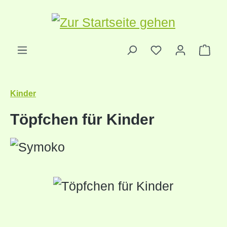
Zum Hauptinhalt springen
Ware
Kinder
Töpfchen für Kinder
Bildergalerie überspringen