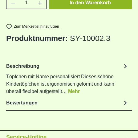
Produkt Anzahl: Gib den gewünschten Wert e
In den Warenkorb
Zum Merkzettel hinzufügen
Produktnummer:
SY-10002.3
Beschreibung
Töpfchen mit Name personalisiert Dieses schöne
Kindertöpfchen ist ergonomisch geformt und kann
überall flexibel aufgestellt…
Mehr
Bewertungen
Service-Hotline