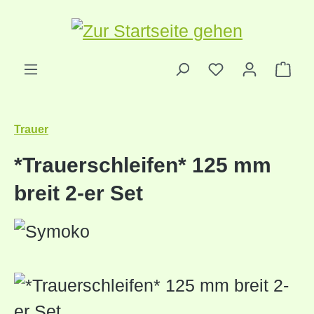
Zum Hauptinhalt springen
Ware
Trauer
*Trauerschleifen* 125 mm
breit 2-er Set
Bildergalerie überspringen