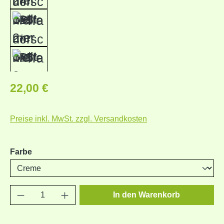
Regulärer Preis:
22,00 €
Preise inkl. MwSt. zzgl. Versandkosten
auswählen
Farbe
Produkt Anzahl: Gib den gewünschten Wert e
In den Warenkorb